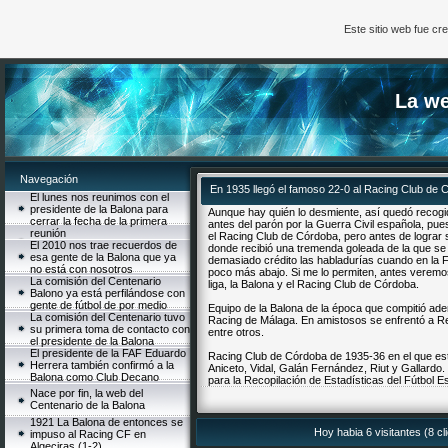
Este sitio web fue c
La we
Navegación
En 1935 llegó el famoso 22-0 al Racing Club de 
El lunes nos reunimos con el
presidente de la Balona para
Aunque hay quién lo desmiente, así quedó recogi
cerrar la fecha de la primera
antes del parón por la Guerra Civil española, pue
reunión
el Racing Club de Córdoba, pero antes de lograr s
El 2010 nos trae recuerdos de
donde recibió una tremenda goleada de la que se 
esa gente de la Balona que ya
demasiado crédito las habladurías cuando en la
no está con nosotros
poco más abajo. Si me lo permiten, antes veremo
La comisión del Centenario
liga, la Balona y el Racing Club de Córdoba.
Balono ya está perfilándose con
gente de fútbol de por medio
Equipo de la Balona de la época que compitió ad
La comisión del Centenario tuvo
Racing de Málaga. En amistosos se enfrentó a Rea
su primera toma de contacto con
entre otros.
el presidente de la Balona
El presidente de la FAF Eduardo
Racing Club de Córdoba de 1935-36 en el que est
Herrera también confirmó a la
Aniceto, Vidal, Galán Fernández, Riut y Gallardo
Balona como Club Decano
para la Recopilación de Estadísticas del Fútbol E
Nace por fin, la web del
Centenario de la Balona
1921 La Balona de entonces se
Hoy habia 6 visitantes (8 c
impuso al Racing CF en
Algeciras (1-2)