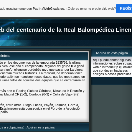
REGÍS
reado gratuitamente con
PaginaWebGratis.es
. ¿Quieres tener tu propio sitio web?
b del centenario de la Real Balompédica Linen
Acerca de esta página
Córdoba
Aqui puede anotar algunas
do en los documentos de la temporada 1935/36, la última
informaciones sobre su pá
s bien, ese año el campeonato Regional del grupo II lo ganó
web o introducir p.ej. enlac
u triunfo, el equipo cordobés tuvo que pasar por La Línea,
que conducen hacia sus
cuentan muchas historias. En realidad, no deberían tener
colegas o cosas parecidas;
 Federación se mantienen esos datos, que les mostramos un
s unas fotos de aquellos dos equipos que se enfrentaron en
emás con el Racing Club de Córdoba, Minas de l< Reunión y
l Madrid CF (1-2); Córdoba (0-3) y Celta de Vigo (2-2),
án, entre otros, Diego, Lucas, Payán, Lasmas, García,
. Esta imagen está conseguida en el Foro de la Asociación
spañol.
lics a subpáginas) ¡Aqui en esta página!