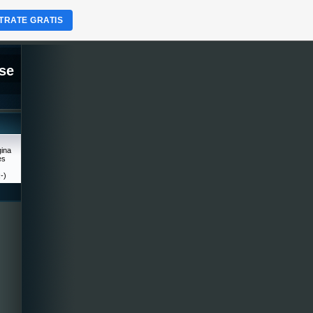
TRATE GRATIS
se
gina
es
-)