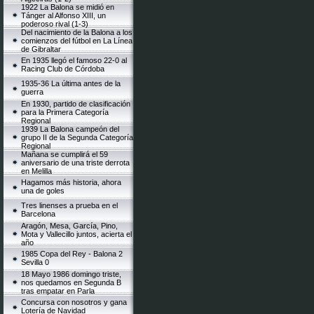
1922 La Balona se midió en
Tánger al Alfonso XIII, un
poderoso rival (1-3)
Del nacimiento de la Balona a los
comienzos del fútbol en La Línea
de Gibraltar
En 1935 llegó el famoso 22-0 al
Racing Club de Córdoba
1935-36 La última antes de la
guerra
En 1930, partido de clasificación
para la Primera Categoría
Regional
1939 La Balona campeón del
grupo II de la Segunda Categoría
Regional
Mañana se cumplirá el 59
aniversario de una triste derrota
en Melilla
Hagamos más historia, ahora
una de goles
Tres linenses a prueba en el
Barcelona
Aragón, Mesa, García, Pino,
Mota y Vallecillo juntos, acierta el
año
1985 Copa del Rey - Balona 2
Sevilla 0
18 Mayo 1986 domingo triste,
nos quedamos en Segunda B
tras empatar en Parla
Concursa con nosotros y gana
Lotería de Navidad