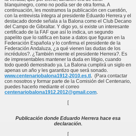
blanquinegro, como no podía ser de otra forma. A
s quedamos en Segunda B tras empatar en Parla
continuación, les mostramos la publicación cen cuestión,
con la entrevista íntegra al presidente Eduardo Herrera y el
tería de Navidad
destacado donde señala a la Balona como el Club Decano
del Campo de Gibraltar. Y digo yo, si existe un interesante
 2009
certificado de la FAF que así lo indica, un segundo
papelito que lo ratifica en base a datos que figuran en la
Federación Española y lo confirma el presidente de la
Federación Andaluza, ¿a qué vienen las dudas de los
incrédulos?. ¿También miente el presidente Herrera?. Es
de impresentables mantener la duda en litigio, cuando
todo quedó demostrado ya. La Balona cumplirá un siglo en
apenas un año y les garantizo que será sonado.
www.centenariobalona1912-2010.es.tl
.
(Para contactar
con nosotros y formar parte de la Comisión del Centenario,
puedes hacerlo mediante el correo
centenariobalona1912.2012@gmail.com
.
[
Publicación donde Eduardo Herrera hace esa
declaración.
[