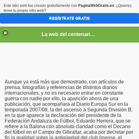
Este sitio web fue creado gratuitamente con
PaginaWebGratis.es
. ¿Quieres
tener tu propio sitio web?
REGÍSTRATE GRATIS
La web del centenario de la Real Balompédica Linense
dente de la Balona para cerrar la fecha de la primera reuni
 gente de la Balona que ya no está con nosotros
o ya está perfilándose con gente de fútbol de por medio
Aunque ya está más que demostrado, con artículos de
u primera toma de contacto con el presidente de la Balona
prensa, fotografías y referencias de distintos diarios
internacionales, y no es necesario entrar en constante
guerra con nadie por ello, la aparición ahora de una
Herrera también confirmó a la Balona como Club Decano
publicación, que acompañara al Diario Europa Sur en la
temporada 2007/08, la del ascenso a Segunda División B,
o de la Balona
en la que aparece la declaración del presidente de la
Federación Andaluza de Fútbol, Eduardo Herrera, que se
puso al Racing CF en Algeciras (1-2)
refiere a la Balona con absoluta claridad como el Decano
del fútbol en el Campo de Gibraltar, acaba por decretar por
fin la realidad sobre la antigüedad del club linense, el
al Alfonso XIII, un poderoso rival (1-3)