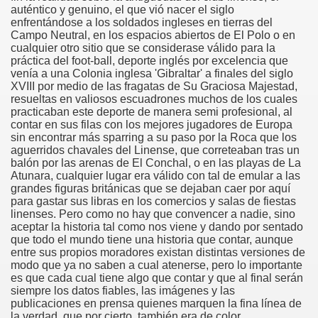
auténtico y genuino, el que vió nacer el siglo
enfrentándose a los soldados ingleses en tierras del
comienzos del fútbol en La Línea de Gibraltar
Campo Neutral, en los espacios abiertos de El Polo o en
cualquier otro sitio que se considerase válido para la
Racing Club de Córdoba
práctica del foot-ball, deporte inglés por excelencia que
venía a una Colonia inglesa 'Gibraltar' a finales del siglo
XVIII por medio de las fragatas de Su Graciosa Majestad,
ra
resueltas en valiosos escuadrones muchos de los cuales
practicaban este deporte de manera semi profesional, al
para la Primera Categoría Regional
contar en sus filas con los mejores jugadores de Europa
sin encontrar más sparring a su paso por la Roca que los
aguerridos chavales del Linense, que correteaban tras un
 II de la Segunda Categoría Regional
balón por las arenas de El Conchal, o en las playas de La
Atunara, cualquier lugar era válido con tal de emular a las
io de una triste derrota en Melilla
grandes figuras británicas que se dejaban caer por aquí
para gastar sus libras en los comercios y salas de fiestas
 de goles
linenses. Pero como no hay que convencer a nadie, sino
aceptar la historia tal como nos viene y dando por sentado
que todo el mundo tiene una historia que contar, aunque
elona
entre sus propios moradores existan distintas versiones de
modo que ya no saben a cual atenerse, pero lo importante
Vallecillo juntos, acierta el año
es que cada cual tiene algo que contar y que al final serán
siempre los datos fiables, las imágenes y las
lla 0
publicaciones en prensa quienes marquen la fina línea de
la verdad, que por cierto, también era de color