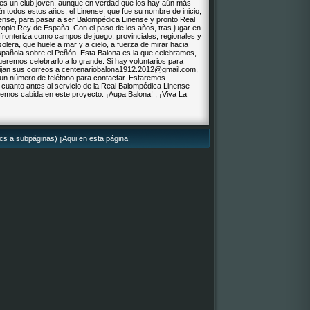
es un club joven, aunque en verdad que los hay aún más
n todos estos años, el Linense, que fue su nombre de inicio,
nense, para pasar a ser Balompédica Linense y pronto Real
propio Rey de España. Con el paso de los años, tras jugar en
 fronteriza como campos de juego, provinciales, regionales y
olera, que huele a mar y a cielo, a fuerza de mirar hacia
spañola sobre el Peñón. Esta Balona es la que celebramos,
ueremos celebrarlo a lo grande. Si hay voluntarios para
rijan sus correos a
centenariobalona1912.2012@gmail.com
,
 un número de teléfono para contactar. Estaremos
cuanto antes al servicio de la Real Balompédica Linense
emos cabida en este proyecto. ¡Aupa Balona! , ¡Viva La
lics a subpáginas) ¡Aqui en esta página!