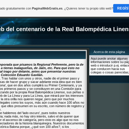
REGÍS
reado gratuitamente con
PaginaWebGratis.es
. ¿Quieres tener tu propio sitio web?
b del centenario de la Real Balompédica Linen
Acerca de esta página
Aqui puede anotar algunas
informaciones sobre su pá
temporada que pisamos la Regional Preferente, pero la de
web o introducir p.ej. enlac
 a tierras malagueñas, de Jaén, etc. Para que esto no
que conducen hacia sus
al trago por delante, antes que presentar nuestras
colegas o cosas parecidas;
o Colección Eduardo Gavilán.
 Tras hablar con unos y otros, nadie dio el primer paso y
sas de hacer grupo y sacar adelante esta idea que es bien
lona', que en dos años cumplirá su Primer Centenario, y ya
 los primeros pasos y se constituyen en una Comisión para
ezando por la propia Real Balompédica Linense, sus peñas o
 de La Línea y para La Línea, que mirará por los intereses
la otra orilla nos quieren negar, pero que por muchos
 legales como los suyos, más aún cuando hace 100 años no
 que ellos presumen en su escrito, con número de registro y
e.
e hablemos del 'lado oscuro', pues todos nuestros
oria; nada más, no hay otro interés, salvo el de querer que
ser el ascenso de categoría, pero esto es algo que no nos
ctadores de la historia blanquinegra. Nuestros documentos
histórica Balona porque, ¿qué son 100 años?, si los