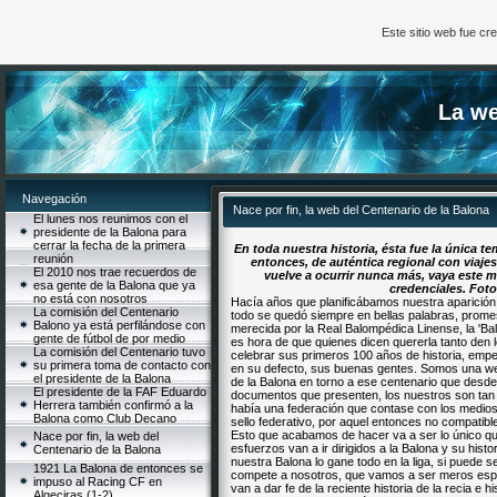
Este sitio web fue c
La we
Navegación
Nace por fin, la web del Centenario de la Balona
El lunes nos reunimos con el
presidente de la Balona para
cerrar la fecha de la primera
En toda nuestra historia, ésta fue la única 
reunión
entonces, de auténtica regional con viajes
El 2010 nos trae recuerdos de
vuelve a ocurrir nunca más, vaya este m
esa gente de la Balona que ya
credenciales. Fot
no está con nosotros
Hacía años que planificábamos nuestra aparición.
La comisión del Centenario
todo se quedó siempre en bellas palabras, prome
Balono ya está perfilándose con
merecida por la Real Balompédica Linense, la 'Ba
gente de fútbol de por medio
es hora de que quienes dicen quererla tanto den
La comisión del Centenario tuvo
celebrar sus primeros 100 años de historia, emp
su primera toma de contacto con
en su defecto, sus buenas gentes. Somos una web
el presidente de la Balona
de la Balona en torno a ese centenario que desde 
El presidente de la FAF Eduardo
documentos que presenten, los nuestros son tan
Herrera también confirmó a la
había una federación que contase con los medios
Balona como Club Decano
sello federativo, por aquel entonces no compatibl
Esto que acabamos de hacer va a ser lo único qu
Nace por fin, la web del
esfuerzos van a ir dirigidos a la Balona y su hist
Centenario de la Balona
nuestra Balona lo gane todo en la liga, si puede 
1921 La Balona de entonces se
compete a nosotros, que vamos a ser meros espe
impuso al Racing CF en
van a dar fe de la reciente historia de la recia e 
Algeciras (1-2)