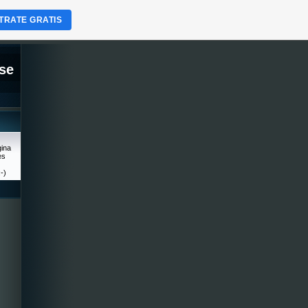
TRATE GRATIS
se
gina
es
-)