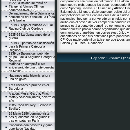
comparamos a la creación del mundo. La Balona 
1922 La Balona se midió en
que nuestro club, aunque les pese reconocerlo. E
Tánger al Alfonso XIII, un
como Sporting Linense, CD Linense y Atlético Li
poderoso rival (1-3)
Balompédica Linense, título este que recibió del 
Del nacimiento de la Balona a los
competiciones locales con las calles de la ciudad
comienzos del fútbol en La Línea
nacionales, hoy se ha convertido en un club con s
de Gibraltar
arriba con el deseo de ver campear la bandera e
En 1935 llegó el famoso 22-0 al
porque está a punto de cumplir su centenario y q
Racing Club de Córdoba
formar nuestro propio comité organizador, que di
con nombres y apellidos, un correo electrónico y
1935-36 La última antes de la
encantados de ser sus anfitriones para ponernos 
guerra
CF. Que nadie dude ni un ápice, porque todos ten
En 1930, partido de clasificación
Balona y La Línea!. Redacción
para la Primera Categoría
Regional
1939 La Balona campeón del
grupo II de la Segunda Categoría
Hoy habia 1 visitantes (2 c
Regional
Mañana se cumplirá el 59
aniversario de una triste derrota
en Melilla
Hagamos más historia, ahora
una de goles
Tres linenses a prueba en el
Barcelona
Aragón, Mesa, García, Pino,
Mota y Vallecillo juntos, acierta el
año
1985 Copa del Rey - Balona 2
Sevilla 0
18 Mayo 1986 domingo triste,
nos quedamos en Segunda B
tras empatar en Parla
Concursa con nosotros y gana
Lotería de Navidad